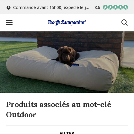
 le jour même
Le plus grand choix de couleurs et de tissus
8.6
Fabriqué 
Produits associés au mot-clé
Outdoor
FILTER