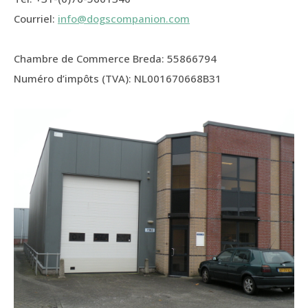
Courriel:
info@dogscompanion.com
Chambre de Commerce Breda: 55866794
Numéro d’impôts (TVA): NL001670668B31