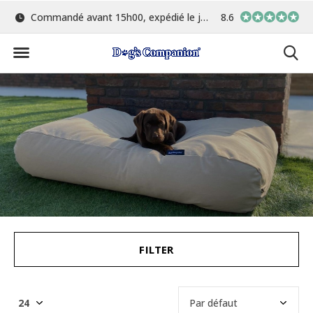
Commandé avant 15h00, expédié le jour même
Le plus grand choix de cou
8.6
FILTER