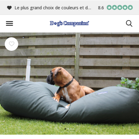
me
Le plus grand choix de couleurs et de tissus
8.6
Fabriqué en interne