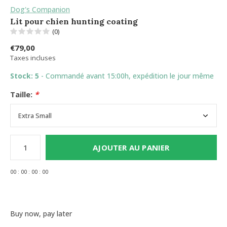
Dog's Companion
Lit pour chien hunting coating
(0)
€79,00
Taxes incluses
Stock: 5
- Commandé avant 15:00h, expédition le jour même
Taille:
*
AJOUTER AU PANIER
0
0
:
0
0
:
0
0
:
0
0
Buy now, pay later