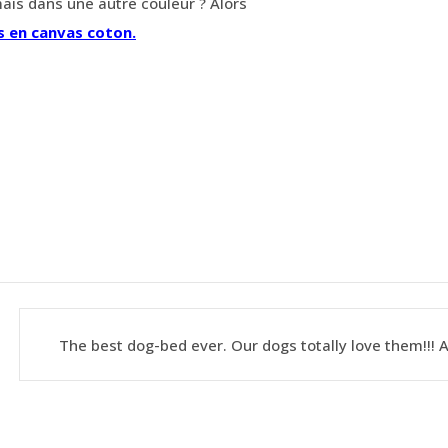
ais dans une autre couleur ? Alors
ns en canvas coton.
The best dog-bed ever. Our dogs totally love them!!! 