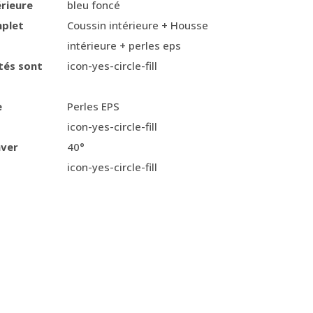
érieure
bleu foncé
mplet
Coussin intérieure + Housse
intérieure + perles eps
tés sont
icon-yes-circle-fill
e
Perles EPS
icon-yes-circle-fill
aver
40°
icon-yes-circle-fill