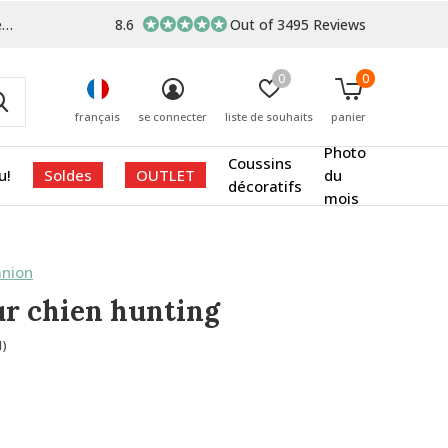
s
8.6
Out of 3495 Reviews
0
0
français
se connecter
liste de souhaits
panier
Photo
Coussins
u!
Soldes
OUTLET
du
décoratifs
mois
nion
ur chien hunting
1)