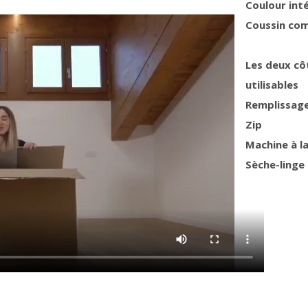
Coulour int
Coussin co
Les deux cô
utilisables
Remplissag
Zip
Machine à l
Sèche-linge