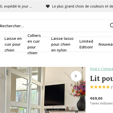
pédié le jour même
Le plus grand choix de couleurs et de tissu
Colliers
Laisse en
Laisse lasso
en cuir
Limited
cuir pour
pour chien
Nouvea
pour
Edition!
chien
en nylon
chien
Dog's Compa
Lit po
(
€69,00
Taxes incluses