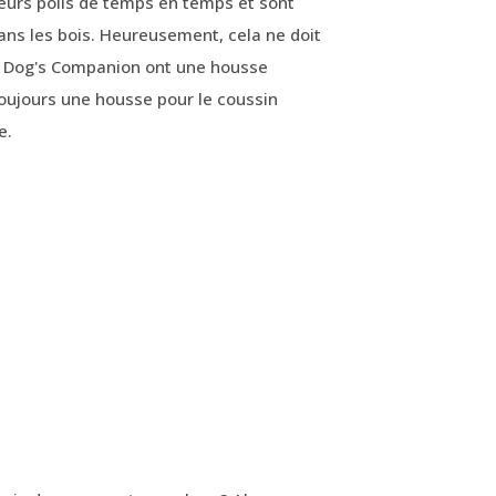
leurs poils de temps en temps et sont
ns les bois. Heureusement, cela ne doit
e Dog's Companion ont une housse
toujours une housse pour le coussin
e.