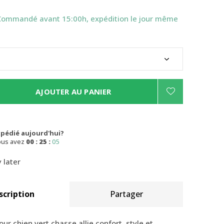
Commandé avant 15:00h, expédition le jour même
AJOUTER AU PANIER
xpédié aujourd'hui?
ous avez
00 : 25 :
04
 later
scription
Partager
ur chien vert chasse allie confort, style et