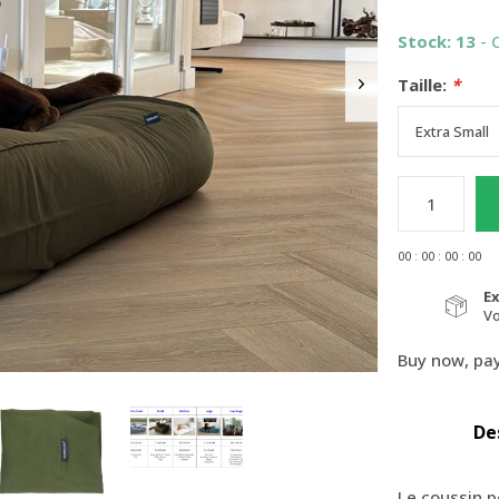
Stock: 13
- 
Taille:
*
0
0
:
0
0
:
0
0
:
0
0
E
V
Buy now, pay
De
Le coussin po