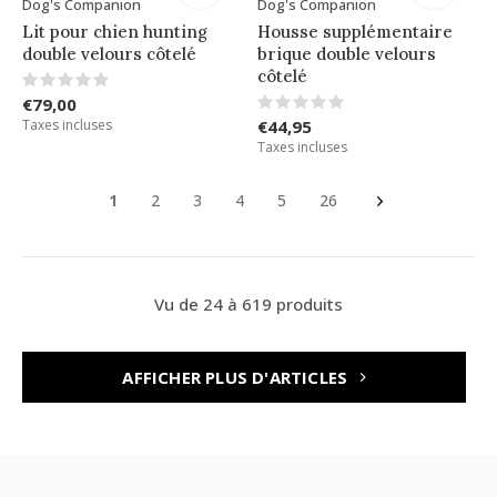
Dog's Companion
Dog's Companion
Lit pour chien hunting
Housse supplémentaire
double velours côtelé
brique double velours
côtelé
€79,00
Taxes incluses
€44,95
Taxes incluses
1
2
3
4
5
26
Vu de 24 à 619 produits
AFFICHER PLUS D'ARTICLES