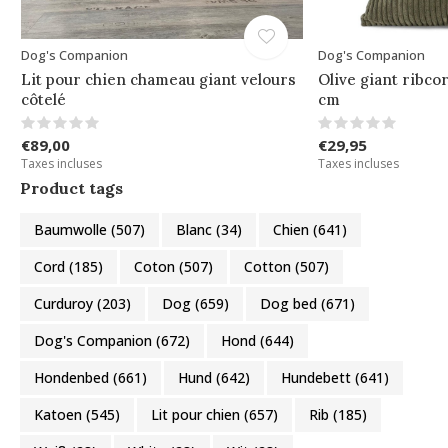
Dog's Companion
Dog's Companion
Lit pour chien chameau giant velours
Olive giant ribco
côtelé
cm
€89,00
€29,95
Taxes incluses
Taxes incluses
Product tags
Baumwolle
(507)
Blanc
(34)
Chien
(641)
Cord
(185)
Coton
(507)
Cotton
(507)
Curduroy
(203)
Dog
(659)
Dog bed
(671)
Dog's Companion
(672)
Hond
(644)
Hondenbed
(661)
Hund
(642)
Hundebett
(641)
Katoen
(545)
Lit pour chien
(657)
Rib
(185)