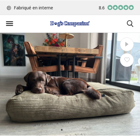
s
Fabriqué en interne
8.6
Commandé avant 15h00, 