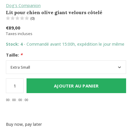
Dog's Companion
Lit pour chien olive giant velours côtelé
(0)
€89,00
Taxes incluses
Stock: 4
- Commandé avant 15:00h, expédition le jour même
Taille:
*
AJOUTER AU PANIER
0
0
:
0
0
:
0
0
:
0
0
Buy now, pay later