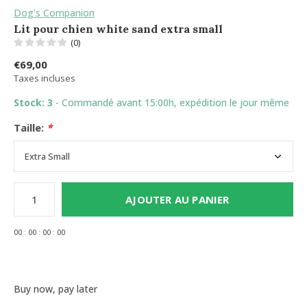
Dog's Companion
Lit pour chien white sand extra small
(0)
€69,00
Taxes incluses
Stock: 3
- Commandé avant 15:00h, expédition le jour même
Taille:
*
AJOUTER AU PANIER
0
0
:
0
0
:
0
0
:
0
0
Buy now, pay later