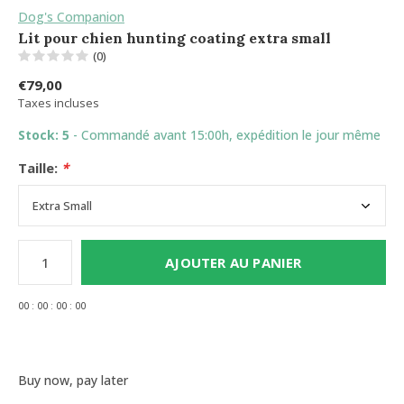
Dog's Companion
Lit pour chien hunting coating extra small
(0)
€79,00
Taxes incluses
Stock: 5
- Commandé avant 15:00h, expédition le jour même
Taille:
*
AJOUTER AU PANIER
0
0
:
0
0
:
0
0
:
0
0
Buy now, pay later