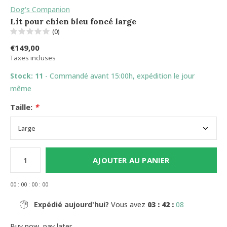
Dog's Companion
Lit pour chien bleu foncé large
(0)
€149,00
Taxes incluses
Stock: 11
- Commandé avant 15:00h, expédition le jour
même
Taille:
*
AJOUTER AU PANIER
0
0
:
0
0
:
0
0
:
0
0
Expédié aujourd'hui?
Vous avez
03 : 42 :
08
Buy now, pay later