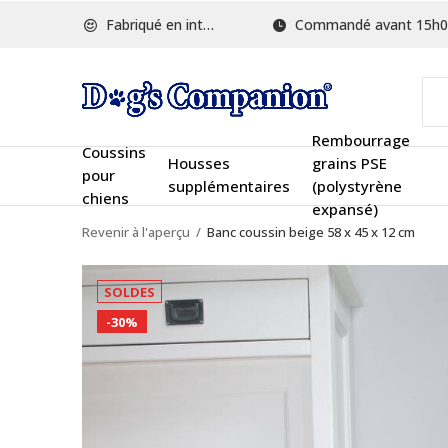
Fabriqué en interne
Commandé avant 15h00, ex
Rembourrage
Coussins
Housses
grains PSE
pour
supplémentaires
(polystyrène
chiens
expansé)
Revenir à l'aperçu
Banc coussin beige 58 x 45 x 12 cm
SOLDES
-30%