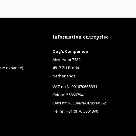
Information entreprise
Dog's Companion
Minervum 7382
ène expansé)
4817 ZH Breda
Netherlands
VAT nr: NL001670668B31
KvK nr: 55866794
IBAN nr: NL33ABNA478914962
Tel.nr.: +31(0) 76 5601340