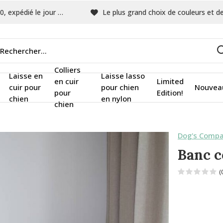
pédié le jour même
Le plus grand choix de couleurs et de tissu
Colliers
Laisse en
Laisse lasso
en cuir
Limited
cuir pour
pour chien
Nouvea
pour
Edition!
chien
en nylon
chien
Dog's Compa
Banc c
(