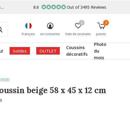
s
8.6
Out of 3495 Reviews
0
0
français
se connecter
liste de souhaits
panier
Photo
Coussins
u!
Soldes
OUTLET
du
décoratifs
mois
nion
oussin beige 58 x 45 x 12 cm
0)