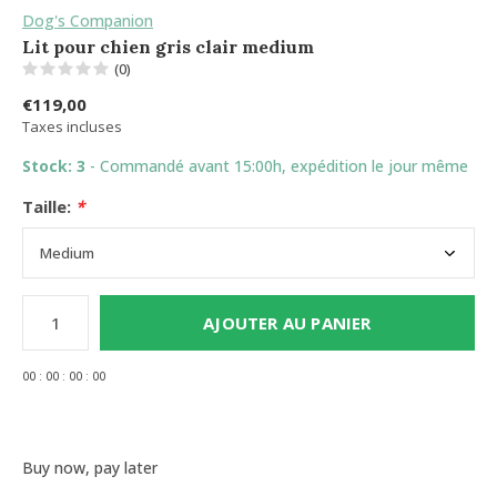
Dog's Companion
Lit pour chien gris clair medium
(0)
€119,00
Taxes incluses
Stock: 3
- Commandé avant 15:00h, expédition le jour même
Taille:
*
AJOUTER AU PANIER
0
0
:
0
0
:
0
0
:
0
0
Buy now, pay later