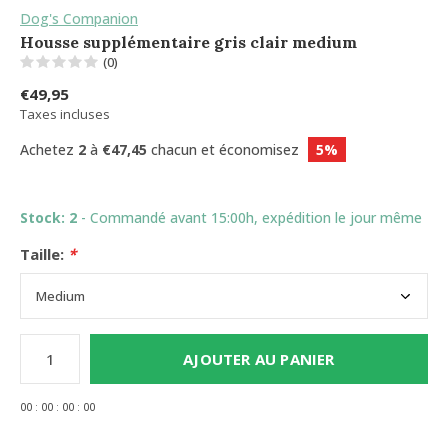
Dog's Companion
Housse supplémentaire gris clair medium
(0)
€49,95
Taxes incluses
Achetez
2
à
€47,45
chacun et économisez
5%
Stock: 2
- Commandé avant 15:00h, expédition le jour même
Taille:
*
AJOUTER AU PANIER
0
0
:
0
0
:
0
0
:
0
0