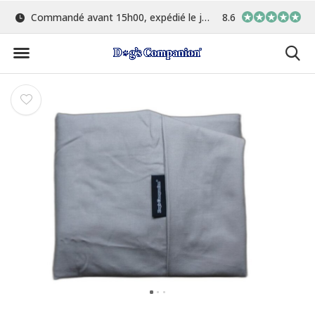
Commandé avant 15h00, expédié le jour même
8.6
Le plus grand choix de 