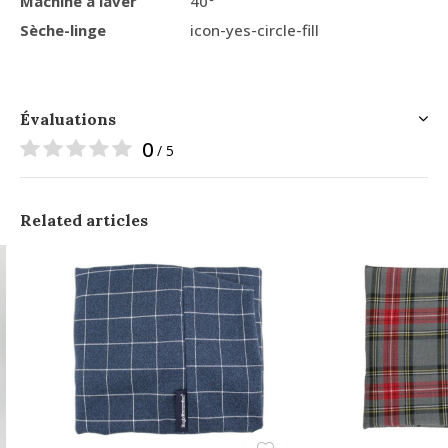
Machine à laver
40°
Sèche-linge
icon-yes-circle-fill
Évaluations
0
/ 5
Related articles