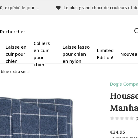
pédié le jour même
Le plus grand choix de couleurs et de tissu
Colliers
Laisse en
Laisse lasso
en cuir
Limited
cuir pour
pour chien
Nouvea
pour
Edition!
chien
en nylon
chien
blue extra small
Dog's Compa
Housse
Manhat
(
€34,95