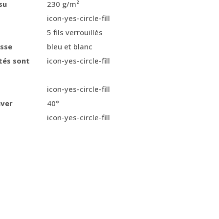
su
230 g/m²
icon-yes-circle-fill
5 fils verrouillés
usse
bleu et blanc
tés sont
icon-yes-circle-fill
icon-yes-circle-fill
aver
40°
icon-yes-circle-fill