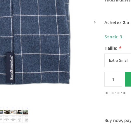
Taxes incluses
Achetez
2
à
Stock: 3
Taille:
*
0
0
:
0
0
:
0
0
:
0
0
Buy now, pay