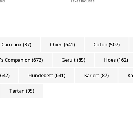
ses
Taxes incluses
Carreaux
(87)
Chien
(641)
Coton
(507)
's Companion
(672)
Geruit
(85)
Hoes
(162)
(642)
Hundebett
(641)
Kariert
(87)
K
Tartan
(95)