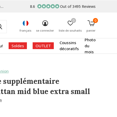
s
8.6
Out of 3495 Reviews
0
0
français
se connecter
liste de souhaits
panier
Photo
Coussins
u!
Soldes
OUTLET
du
décoratifs
mois
nion
 supplémentaire
tan mid blue extra small
0)