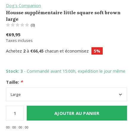
Dog's Companion
Housse supplémentaire little square soft brown
large
(0)
€69,95
Taxes incluses
Achetez
2
à
€66,45
chacun et économisez
5%
Stock: 3
- Commandé avant 15:00h, expédition le jour même
Taille:
*
AJOUTER AU PANIER
0
0
:
0
0
:
0
0
:
0
0