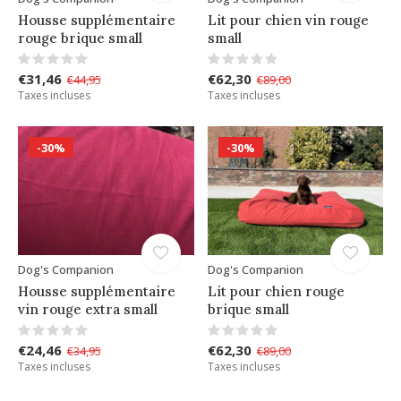
Housse supplémentaire
Lit pour chien vin rouge
rouge brique small
small
€31,46
€62,30
€44,95
€89,00
Taxes incluses
Taxes incluses
-30%
-30%
Dog's Companion
Dog's Companion
Housse supplémentaire
Lit pour chien rouge
vin rouge extra small
brique small
€24,46
€62,30
€34,95
€89,00
Taxes incluses
Taxes incluses