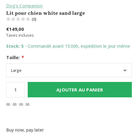
Dog's Companion
Lit pour chien white sand large
(0)
€149,00
Taxes incluses
Stock: 5
- Commandé avant 15:00h, expédition le jour même
Taille:
*
AJOUTER AU PANIER
0
0
:
0
0
:
0
0
:
0
0
Buy now, pay later