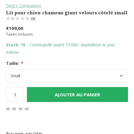
Dog's Companion
Lit pour chien chameau giant velours côtelé small
(0)
€109,00
Taxes incluses
Stock: 15
- Commandé avant 15:00h, expédition le jour
même
Taille:
*
AJOUTER AU PANIER
0
0
:
0
0
:
0
0
:
0
0
Buy now, pay later