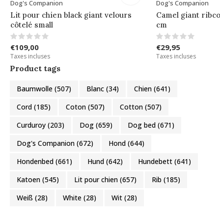
Dog's Companion
Dog's Companion
Lit pour chien black giant velours
Camel giant ribc
côtelé small
cm
€109,00
€29,95
Taxes incluses
Taxes incluses
Product tags
Baumwolle
(507)
Blanc
(34)
Chien
(641)
Cord
(185)
Coton
(507)
Cotton
(507)
Curduroy
(203)
Dog
(659)
Dog bed
(671)
Dog's Companion
(672)
Hond
(644)
Hondenbed
(661)
Hund
(642)
Hundebett
(641)
Katoen
(545)
Lit pour chien
(657)
Rib
(185)
Weiß
(28)
White
(28)
Wit
(28)