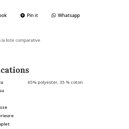
ook
Pin it
Whatsapp
 la liste comparative
ications
su
65% polyester, 35 % coton
su
usse
érieure
mplet