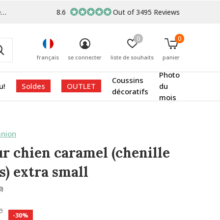
s
8.6
Out of 3495 Reviews
0
0
français
se connecter
liste de souhaits
panier
Photo
Coussins
u!
Soldes
OUTLET
du
décoratifs
mois
nion
ur chien caramel (chenille
s) extra small
0)
0
-30%