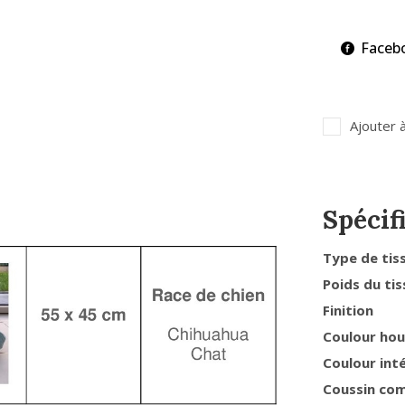
Faceb
Ajouter à
Spécif
Type de tis
Poids du tis
Finition
Coulour ho
Coulour int
Coussin co