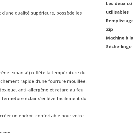
Les deux cô
utilisables
t d’une qualité supérieure, possède les
Remplissag
Zip
Machine à l
Sèche-linge
yrène expansé) reflète la température du
sèchement rapide d’une fourrure mouillée.
oxique, anti-allergène et retard au feu.
à fermeture éclair s’enlève facilement du
 créer un endroit confortable pour votre
avane.