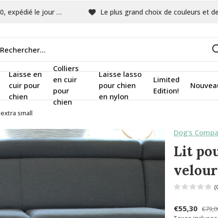
pédié le jour même
Le plus grand choix de couleurs et de tissu
Colliers
Laisse en
Laisse lasso
en cuir
Limited
cuir pour
pour chien
Nouvea
pour
Edition!
chien
en nylon
chien
 extra small
Dog's Compa
Lit po
velour
(
€55,30
€79,0