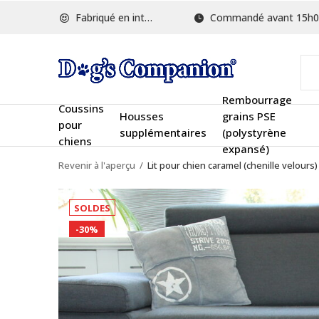
Fabriqué en interne
Commandé avant 15h00, ex
Rembourrage
Coussins
Housses
grains PSE
pour
supplémentaires
(polystyrène
chiens
expansé)
Revenir à l'aperçu
Lit pour chien caramel (chenille velours)
SOLDES
-30%