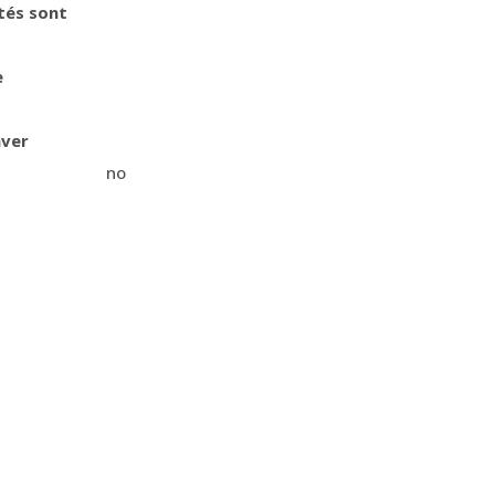
tés sont
e
aver
no