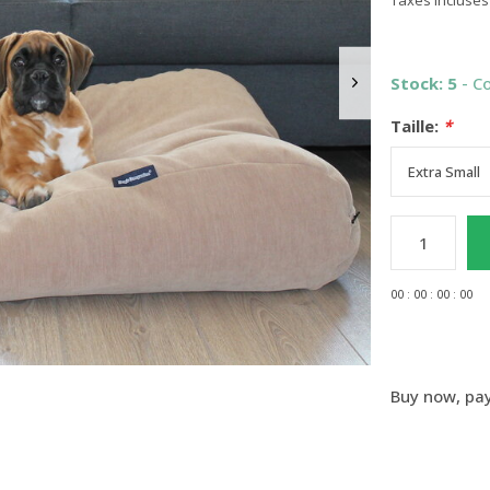
Taxes incluses
Stock: 5
- C
Taille:
*
0
0
:
0
0
:
0
0
:
0
0
Buy now, pay