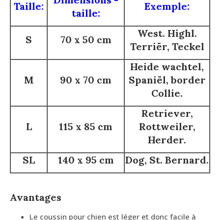
Taille:
Exemple:
taille:
West. Highl.
S
70 x 50 cm
Terriër, Teckel
Heide wachtel,
M
90 x 70 cm
Spaniël, border
Collie.
Retriever,
L
115 x 85 cm
Rottweiler,
Herder.
SL
140 x 95 cm
Dog, St. Bernard.
Avantages
Le coussin pour chien est léger et donc facile à