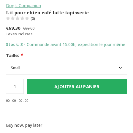
Dog's Companion
Lit pour chien café latte tapisserie
(0)
€69,30
€99,00
Taxes incluses
Stock: 3
- Commandé avant 15:00h, expédition le jour même
Taille:
*
AJOUTER AU PANIER
0
0
:
0
0
:
0
0
:
0
0
Buy now, pay later