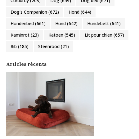
Curduroy
(203)
Dog
(659)
Dog bed
(671)
Dog's Companion
(672)
Hond
(644)
Hondenbed
(661)
Hund
(642)
Hundebett
(641)
Kaminrot
(23)
Katoen
(545)
Lit pour chien
(657)
Rib
(185)
Steenrood
(21)
Articles récents