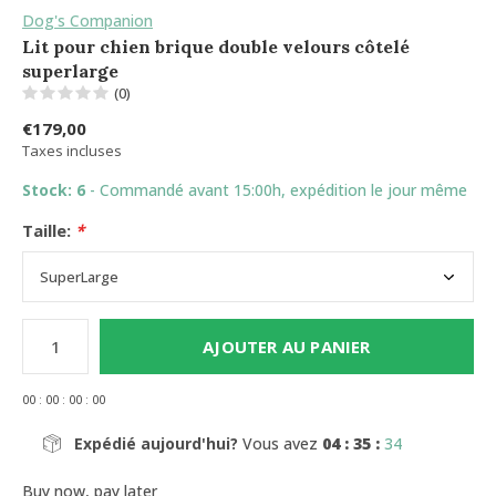
Dog's Companion
Lit pour chien brique double velours côtelé
superlarge
(0)
€179,00
Taxes incluses
Stock: 6
- Commandé avant 15:00h, expédition le jour même
Taille:
*
AJOUTER AU PANIER
0
0
:
0
0
:
0
0
:
0
0
Expédié aujourd'hui?
Vous avez
04 : 35 :
33
Buy now, pay later