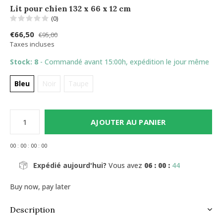
Lit pour chien 132 x 66 x 12 cm
(0)
€66,50
€95,00
Taxes incluses
Stock: 8
- Commandé avant 15:00h, expédition le jour même
Bleu
Noir
Taupe
AJOUTER AU PANIER
0
0
:
0
0
:
0
0
:
0
0
Expédié aujourd'hui?
Vous avez
06 : 00 :
44
Buy now, pay later
Description