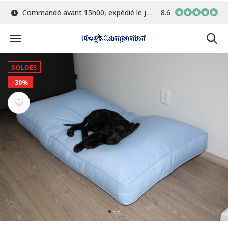
Commandé avant 15h00, expédié le jour même
8.6
Le plus grand choix de 
SOLDES
-30%