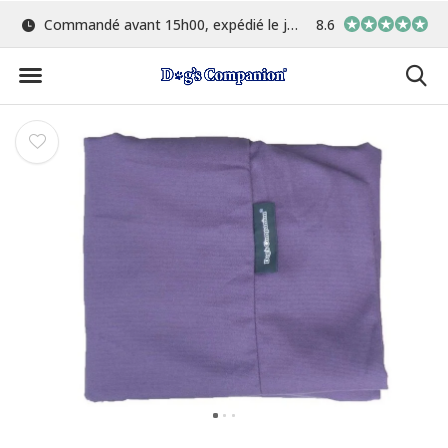
Commandé avant 15h00, expédié le jour même
Le plus grand choix de cou
8.6