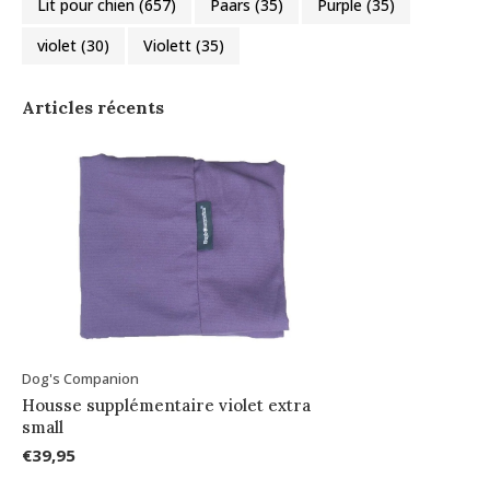
Lit pour chien
(657)
Paars
(35)
Purple
(35)
violet
(30)
Violett
(35)
Articles récents
Dog's Companion
Housse supplémentaire violet extra
small
€39,95