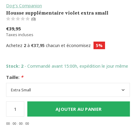
Dog's Companion
Housse supplémentaire violet extra small
(0)
€39,95
Taxes incluses
Achetez
2
à
€37,95
chacun et économisez
5%
Stock: 2
- Commandé avant 15:00h, expédition le jour même
Taille:
*
AJOUTER AU PANIER
0
0
:
0
0
:
0
0
:
0
0