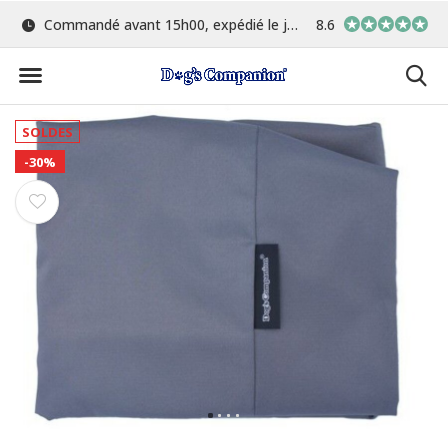
Commandé avant 15h00, expédié le jour même
8.6
Le plus grand choix de 
SOLDES
-30%