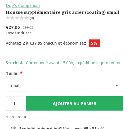
Dog's Companion
Housse supplémentaire gris acier (coating) small
(0)
€27,96
€39,95
Taxes incluses
Achetez
2
à
€37,95
chacun et économisez
5%
Stock: 4
- Commandé avant 15:00h, expédition le jour même
Taille:
*
AJOUTER AU PANIER
0
0
:
0
0
:
0
0
:
0
0
Expédié aujourd'hui?
Vous avez
05 : 38 :
48