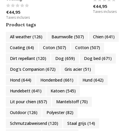
€44,95
€44,95
Taxes incluses
Taxes incluses
Product tags
All weather
(126)
Baumwolle
(507)
Chien
(641)
Coating
(64)
Coton
(507)
Cotton
(507)
Dirt repellant
(120)
Dog
(659)
Dog bed
(671)
Dog's Companion
(672)
Gris acier
(51)
Hond
(644)
Hondenbed
(661)
Hund
(642)
Hundebett
(641)
Katoen
(545)
Lit pour chien
(657)
Mantelstoff
(70)
Outdoor
(126)
Polyester
(82)
Schmutzabweisend
(120)
Staal grijs
(14)