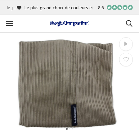
me
Le plus grand choix de couleurs et de tissus
8.6
Fabriqué en interne