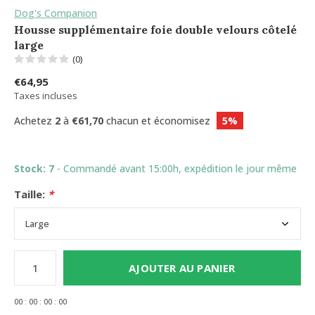
Dog's Companion
Housse supplémentaire foie double velours côtelé
large
(0)
€64,95
Taxes incluses
Achetez
2
à
€61,70
chacun et économisez
5%
Stock: 7
- Commandé avant 15:00h, expédition le jour même
Taille:
*
AJOUTER AU PANIER
0
0
:
0
0
:
0
0
:
0
0