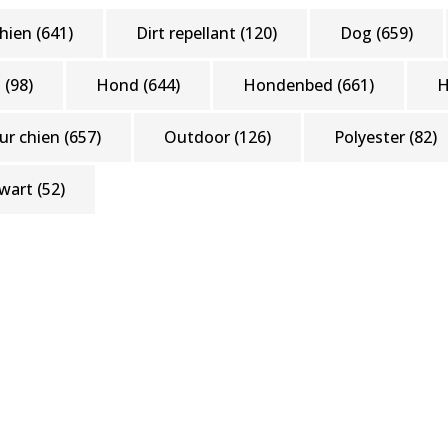
hien
(641)
Dirt repellant
(120)
Dog
(659)
d
(98)
Hond
(644)
Hondenbed
(661)
our chien
(657)
Outdoor
(126)
Polyester
(82)
wart
(52)