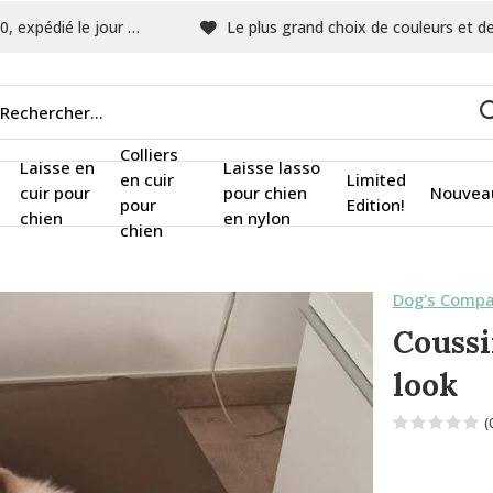
pédié le jour même
Le plus grand choix de couleurs et de tissu
Colliers
Laisse en
Laisse lasso
en cuir
Limited
cuir pour
pour chien
Nouvea
pour
Edition!
chien
en nylon
chien
Dog's Compa
Coussi
look
(