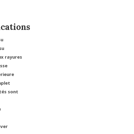
ications
su
su
ux rayures
usse
érieure
mplet
tés sont
e
aver