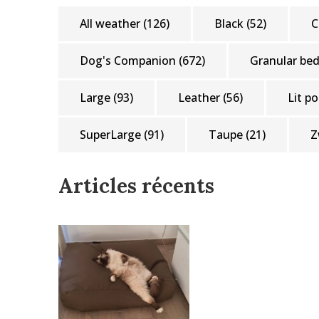
All weather
(126)
Black
(52)
C
Dog's Companion
(672)
Granular be
Large
(93)
Leather
(56)
Lit p
SuperLarge
(91)
Taupe
(21)
Z
Articles récents