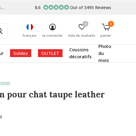
s
8.6
Out of 3495 Reviews
0
0
français
se connecter
liste de souhaits
panier
Photo
Coussins
u!
Soldes
OUTLET
du
décoratifs
mois
nion
n pour chat taupe leather
0)