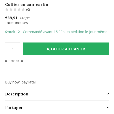
Collier en cuir carlin
(0)
€39,91
€46,95
Taxes incluses
Stock: 2
- Commandé avant 15:00h, expédition le jour même
AJOUTER AU PANIER
0
0
:
0
0
:
0
0
:
0
0
Buy now, pay later
Description
Partager